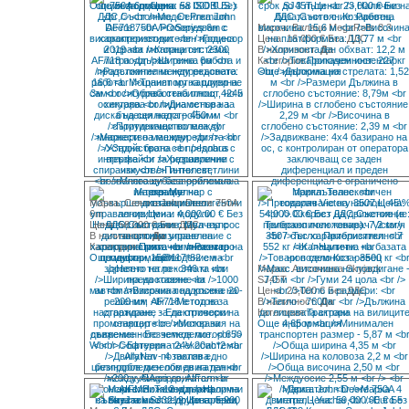
Още информация
Марка: Валяци MegaRolls 8.3
Цена: 16 000 € Без ДДС
В наличност:
Да
Категория:
Прикачен инвентар
Още информация
Марка: Сеялка John Deere 750A
6m
Цена: 58 000 € Без ДДС
В наличност:
Да
Категория:
Прикачен инвентар
Още информация
Марка: Автовишка Skyjack
SJ45T
Цена: 23,000 € Без ДДС
В наличност:
Да
Категория:
Трактори
Още информация