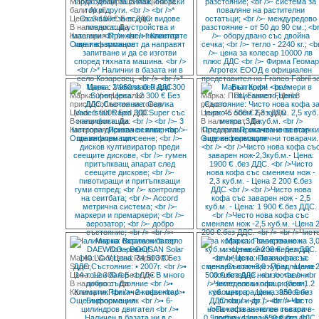
Марка: Фолираща машина за
бали Akpil
Цена: 3 100 € Без ДДС
В наличност:
Да
Категория:
Прикачен инвентар
Още информация
Марка: Универсално
Марка: ППЦ Franco Fabril 8
приспособление за товар
редово
Цена: 1 600€ Без ДДС
Цена: 45 500 € Без ДДС
В наличност:
Да
В наличност:
Да
Категория:
Прикачен инвентар
Категория:
Прикачен инвентар
Още информация
Още информация
Марка: Vaderstad Rapid 300
Super
Цена: 12 300 € Без ДДС
В наличност:
Да
Категория:
Прикачен инвентар
Още информация