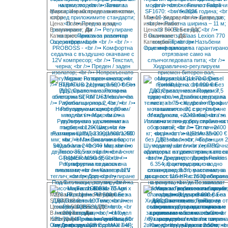
Марка: Изработване на изкопни
кофи
Марка: Хидравлична щипка за
Цена: Позвънете за цена
изкореняване
В наличност:
Да
Цена: 3 500 € Без ДДС
Категория:
Прикачен инвентар
В наличност:
Да
Още информация
Категория:
Трактори
Още информация
Марка: Роторен снегорин
STRATUS 2
Цена: 9 500 € Без ДДС
В наличност:
Да
Категория:
Прикачен инвентар
Още информация