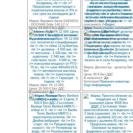
Марка: Верижен багер DAEWOO
Марка: Кофи - размери в
- DOOSAN Solar 140 LC-V
описанието
Цена: 34 500 € Без ДДС
Цена:
В наличност:
Да
В наличност:
Да
Категория:
Строителна техника
Категория:
Марка: Почистване на
Прикачен инвентар
Още информация
Още информация
изоставени земеделски земи
Цена: Позвънете за цена
В наличност:
Да
Категория:
Трактори
Още информация
Марка: Диспенсър - дозатор Биг
Бег
Цена: 95 € Без ДДС
В наличност:
Да
Категория:
Прикачен инвентар
Марка: Alper YK 12 000
Още информация
Цена: 20 500 € Без ДДС
В наличност:
Да
Категория:
Ремаркета
Още информация