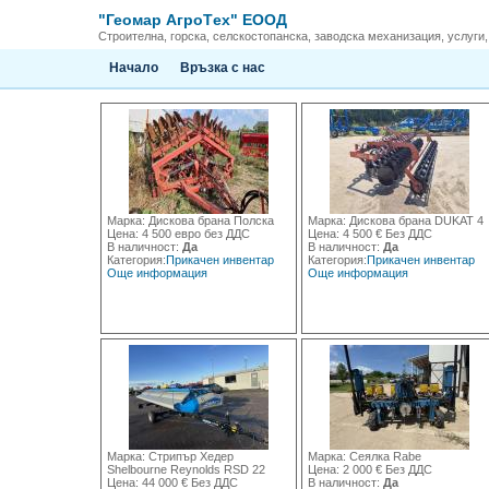
"Геомар АгроTех" ЕООД
Строителна, горска, селскостопанска, заводска механизация, услуги,
Начало
Връзка с нас
Марка: Дискова брана Полска
Марка: Дискова брана DUKAT 4
Цена: 4 500 евро без ДДС
Цена: 4 500 € Без ДДС
В наличност:
Да
В наличност:
Да
Категория:
Прикачен инвентар
Категория:
Прикачен инвентар
Още информация
Още информация
Марка: Стрипър Хедер
Марка: Сеялка Rabe
Shelbourne Reynolds RSD 22
Цена: 2 000 € Без ДДС
Цена: 44 000 € Без ДДС
В наличност:
Да