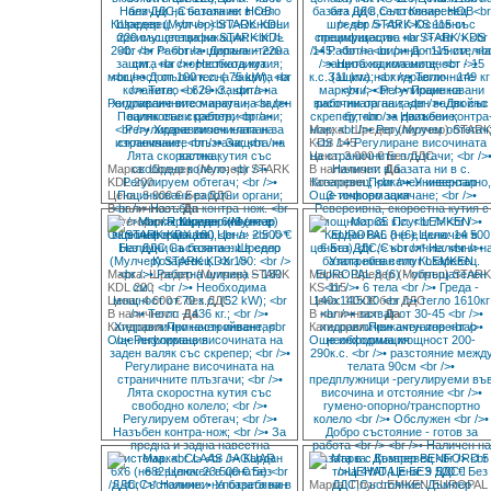
Марка: Шредер (Мулчер) STAR
KDS 145
Цена: 3 000 € Без ДДС
Марка: Шредер (Мулчер) STARK
В наличност:
Да
KDL 200
Категория:
Прикачен инвентар
Цена: 3 900 € Без ДДС
Още информация
В наличност:
Да
Категория:
Прикачен инвентар
Още информация
Марка: Шредер (Мулчер) STARK
Марка: Шредер (Мулчер) STAR
KDL 220
KS 115
Цена: 4 600 € без ДДС
Цена: 1150€ без ДДС
В наличност:
Да
В наличност:
Да
Категория:
Прикачен инвентар
Категория:
Прикачен инвентар
Още информация
Още информация
Марка: Плуг LEMKEN EUROPAL