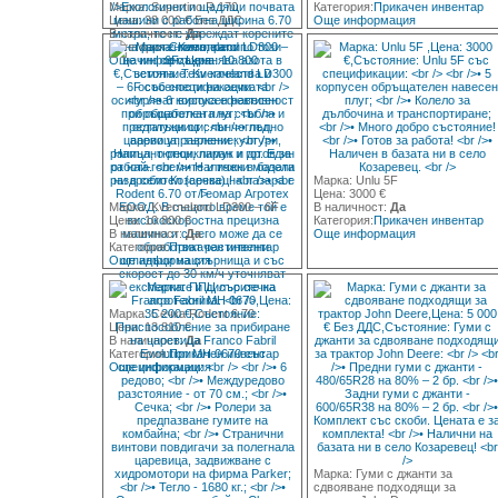
Марка: Supertino R 170
Категория:
Прикачен инвентар
Цена: 38 000 € Без ДДС
Още информация
В наличност:
Да
Категория:
Сламопреси
Още информация
Марка: Unlu 5F
Цена: 3000 €
Марка: Kverneland LD300 – 6F
В наличност:
Да
Цена: 10 800 €
Категория:
Прикачен инвентар
В наличност:
Да
Още информация
Категория:
Прикачен инвентар
Още информация
Марка: Сечка Rodent 6.70
Цена: 13 810 €
В наличност:
Да
Категория:
Прикачен инвентар
Още информация
Марка: Гуми с джанти за
сдвояване подходящи за