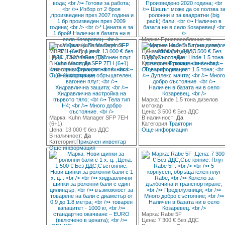
Марка: Приспособление за
Марка: Валяци Terex Benford
повдигане на 2 бали (шишове)
MBR71 – избор от 3
Цена: 950€ Без ДДДС
Цена: 3 500 € Без ДДС
В наличност:
Да
В наличност:
Да
Категория:
Прикачен инвентар
Категория:
Строителна техника
Още информация
Още информация
Марка: Linde 1.5 тона дизелов
мотокар
Цена: 3 500 € Без ДДС
Марка: Kuhn Manager SFP 7EH
В наличност:
Да
(6+1)
Категория:
Трактори
Цена: 13 000 € без ДДС
Още информация
В наличност:
Да
Категория:
Прикачен инвентар
Още информация
Марка: Rabe 5F
Цена: 7 300 € Без ДДС