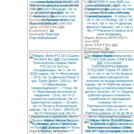
8 (6)
Марка: Шредер (Мулчер) STARK
Цена: 14 500 € Без ДДС
KDX 180
В наличност:
Да
Цена: 2 500 € Без ДДС
Категория:
Прикачен инвентар
В наличност:
Да
Още информация
Категория:
Прикачен инвентар
Още информация
Марка: CLAAS JAGUAR 682
Цена: 23 500 € Без ДДС
В наличност:
Да
Категория:
Трактори
Още информация
Марка: Дъмпер BENFORD 5
тона 4WD
Цена: 9 500 € Без ДДС
В наличност:
Да
Категория:
Трактори
Още информация
Марка: Вилици за Manitou