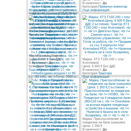
В наличност:
Да
Категория:
Прикачен инвентар
Още информация
Марка: Claas Lexion 580 TT
Цена: 80 000 € Без ДДС
В наличност:
Да
Категория:
Трактори
Още информация
Марка: Lansing Bagnall
Цена: 2 000 € Без ДДС
Марка: ХТЗ Т150-240 + плуг
В наличност:
Да
Kverneland
Категория:
Трактори
Цена: 6 500 € Без ДДС
Още информация
В наличност:
Да
Категория:
Трактори
Още информация
Марка: Приспособление за
повдигане на бали (шишове)
Цена: 1 350 €
В наличност:
Да