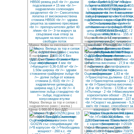
Марка: Вилица за тор и силаж с
хидравлично рамо ( голяма )
Марка: Кофа за смесване на
Цена: 2 400 € Без ДДС
бетон
В наличност:
Да
Цена: 6 500 € Без ДДС
Категория:
Прикачен инвентар
В наличност:
Да
Още информация
Категория:
Прикачен инвентар
Марка: John Deere 6R195
Още информация
Цена:
В наличност:
Да
Категория:
Трактори
Още информация
Марка: Вилица за тор и силаж с
хидравлично рамо ( малка )
Цена: 1 900.00 € Без ДДС
В наличност:
Да
Категория:
Прикачен инвентар
Още информация
Марка: Автовишка Genie S85
Цена: 31.000 € Без ДДС