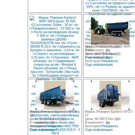
Марка: John Deere 8285R -
AutoPower
Цена: 95 000 € Без ДДС
Марка: Ремарке Egritech BNP-
В наличност:
20ES
Да
Категория:
Цена: 39 975 € Без ДДС
Трактори
Още информация
В наличност:
Да
Категория:
Ремаркета
Още информация
Марка: Ремарке Egritech NPZT-
Марка: Ремарке Egritech NPZT-
39
27
Цена: 57 500 € Без ДДС
Цена: 46 300 € Без ДДС
В наличност:
Да
В наличност:
Да
Категория:
Ремаркета
Категория:
Ремаркета
Още информация
Още информация