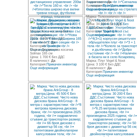
В наличност:
Да
Категория:
Прикачен инвентар
Още информация
Марка: Телескопичен товарач
ТAIAN TL 2500
Цена: 34 000 € Без ДДС
В наличност:
Да
Марка: Косачка за трева с
Категория:
Трактори
дистанционно
Още информация
Цена: 3 000 € Без ДДС
В наличност:
Да
Категория:
Трактори
Още информация
Марка: Двудискова косачка
Solmax 165 см
Цена: 1 700 € Без ДДС
В наличност:
Да
Марка: Плуг Vogel & Noot
Категория:
Прикачен инвентар
Цена: 3 100 € Без ДДС
Още информация
В наличност:
Да
Категория:
Прикачен инвентар
Още информация