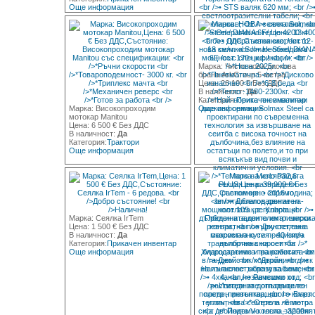
Още информация
Марка: Чисто нова дискова
брана ArkGroup 5 метра
Цена: 26 100 € Без ДДС
В наличност:
Да
Категория:
Прикачен инвентар
Марка: Високопроходим
Още информация
мотокар Manitou
Цена: 6 500 € Без ДДС
В наличност:
Да
Категория:
Трактори
Още информация
Марка: Сеялка IrTem
Цена: 1 500 € Без ДДС
В наличност:
Да
Категория:
Прикачен инвентар
Още информация