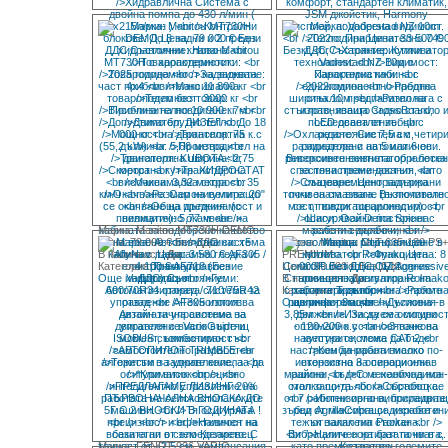
Марка: Manitou MT730H DEMO
Цена: 79 000 € Без ДДС
Марка: Manitou MLT 635-130 PS
В наличност:
Да
PREMIUM
Категория:
Трактори
Цена: 99 000 € Без ДДС
Още информация
В наличност:
Да
Категория:
Трактори
Още информация
Марка: FENDT 936 VARIO