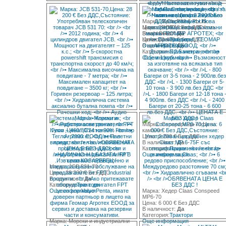
Марка: Merlo P32.6 PLUS
Марка: НОВА сеялка Solmax
Цена: 39 000 € Без ДДС
Steel / DIANA 6F/
В наличност:
Да
Цена: 13 400 € без ДДС
Категория:
Трактори
В наличност:
Още информация
Да
Категория:
Прикачен инвентар
Още информация
Марка: Сепарираща кофа за
камъни
Цена: 2 200 € Без ДДС
В наличност:
Да
Категория:
Прикачен инвентар
Още информация
Марка: JCB 531-70
Цена: 28 200 € Без ДДС
В наличност:
Да
Категория:
Трактори
Още информация
Марка: Хедер Claas Conspeed
MP6-70
Цена: 6 000 € Без ДДС
В наличност:
Да
Категория:
Трактори
Марка: Морски и индустриални
Още информация