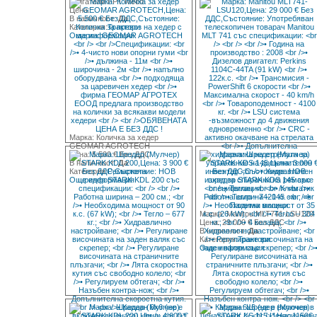
двигатели FPT Iveco
Цена:
В наличност:
Да
Категория:
Трактори
Още информация
Марка: Количка за хедер
GEOMAR AGROTECH
Цена: 5 500 € Без ДДС
В наличност:
Да
Категория:
Ремаркета
Още информация
Марка: Manitou MLT741-LSU120
Цена: 29 000 € Без ДДС
В наличност:
Да
Категория:
Трактори
Още информация