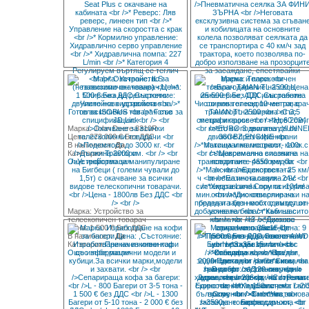
Марка: John Deere 8310R
Цена: 273 000 € Без ДДС
В наличност:
Да
Категория:
Трактори
Още информация
Марка: Устройство за
телескопичен товарач
Цена: 1 500 € Без ДДС
В наличност:
Да
Категория:
Прикачен инвентар
Още информация