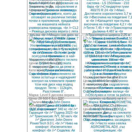
Цена: 7 800 € Без ДДС
В наличност:
Да
Категория:
Прикачен инвентар
Още информация
Марка: плуг LEMKEN
Цена: 7 700 € Без ДДС
В наличност:
Да
Категория:
Прикачен инвентар
Още информация
Марка: Lemken EuroPal 7
Цена: 10 800 € Без ДДС
В наличност:
Да
Категория:
Прикачен инвентар
Още информация
Марка: Level 6 дискова верига
Цена: 28 500 € Без ДДС
В наличност:
Да
Категория:
Прикачен инвентар
Марка: Merlo TF42.7-156
Още информация
Цена: 40 000 € Без ДДС
В наличност:
Да
Категория:
Трактори
Още информация