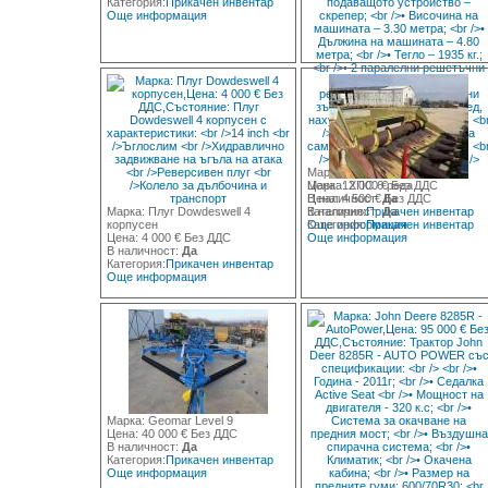
Категория:
Прикачен инвентар
Още информация
Марка: ОВС-25ЦМ
Цена: 12 000 € Без ДДС
Марка: ХПС 6 реда
В наличност:
Цена: 4 500 € Без ДДС
Да
Марка: Плуг Dowdeswell 4
Категория:
В наличност:
Прикачен инвентар
Да
корпусен
Още информация
Категория:
Прикачен инвентар
Цена: 4 000 € Без ДДС
Още информация
В наличност:
Да
Категория:
Прикачен инвентар
Още информация
Марка: Geomar Level 9
Цена: 40 000 € Без ДДС
В наличност:
Да
Категория:
Прикачен инвентар
Още информация